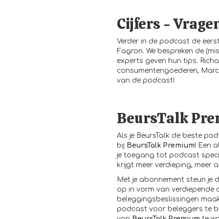
Cijfers - Vrage
Verder in de podcast de eerst
Fagron. We bespreken de (mi
experts geven hun tips. Rich
consumentengoederen, Marc v
van de podcast!
BeursTalk Pr
Als je BeursTalk de beste pod
bij
BeursTalk Premium
! Een 
je toegang tot podcast speci
krijgt meer verdieping, meer 
Met je
abonnement
steun je 
op in vorm van verdiepende 
beleggingsbeslissingen maakt
podcast voor beleggers te bl
van
BeursTalk Premium
te w