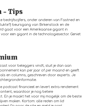
n - Tips
e bedrijfscijfers, onder anderen van Fastned en
slukte?) beursgang van Birkenstock en de
ard gaat voor een Amerikaanse gigant in
oor een gigant in de technologiesector. Geniet
emium
cast voor beleggers vindt, sluit je dan aan
abonnement kan per jaar of per maand en geeft
als en columns, geschreven door experts. Je
achtergrondinformatie.
de podcast financieel en levert extra rendement
content, waardoor je nog betere
. En je maakt het voor mij mogelijk om de beste
ijven maken. Kortom: alle reden om lid
orden! Ga naar de
site
en meld je aan!