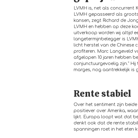
LVMH is, net als concurrent 
LVMH gepasseerd als grootst
kansen, zegt Richard de Jong
LVMH en hebben op deze koers
uitverkoop worden wij altijd 
langetermijnbelegger is LVMH 
licht herstel van de Chinese
profiteren. Marc Langeveld v
afgelopen 10 jaren hebben be
conjunctuurgevoelig zijn." Hij
marges, nog aantrekkelijk is g
Rente stabiel
Over het sentiment zijn beide
positiever over Amerika, waar
lijkt. Europa loopt wat dat 
denkt ook dat de rente stabil
spanningen roet in het eten 