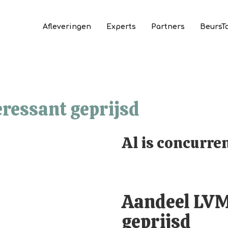
Afleveringen
Experts
Partners
BeursT
ressant geprijsd
Al is concurre
Aandeel LVM
geprijsd