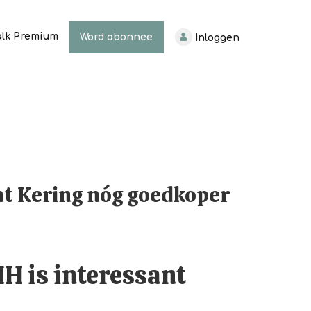
alk Premium
Word abonnee
Inloggen
nt Kering nóg goedkoper
H is interessant