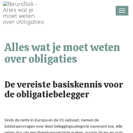
Togg
navi
Alles wat je moet weten
over obligaties
De vereiste basiskennis voor
de obligatiebelegger
Sinds de rente in Europa en de VS oploopt, nemen de
luisteraarsvragen over deze beleggingscategorie navenant toe. Alle
reden dus om een Premiumspecial te maken, waarin de ins en outs