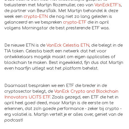
beluisteren met Martijn Rozemuller, ceo van
VanEckETF’s
,
de partner van BeursTalk. Met Martijn behandel ik deze
week een
crypto-ETN
die nog niet zo lang geleden is
gelanceerd en we bespreken
crypto-ETF
die in april
volgens Morningstar de best presterende ETF was.
De nieuwe ETN is de
VanEck Celestia ETN
, die belegt in de
TIA token. Celestia biedt een netwerk dat het voor
ontwikkelaars mogelijk maakt om eigen applicaties of
blockchain te maken. Best ingewikkeld, fijn dus dat Martijn
even haarfijn uitlegt wat het platform behelst.
Daarnaast bespraken we een ETF die breder in de
cryptosector belegt, de
VanEck Crypto and Blockchain
Innovators UCITS ETF
. Zoals gezegd, een ETF die het in
april heel goed deed, maar Martijn is de eerste om te
erkennen, dat zo'n goede performance - zeker bij crypto -
erg volatiel is. Martijn vertelt je er alles over, geniet van de
podcast!