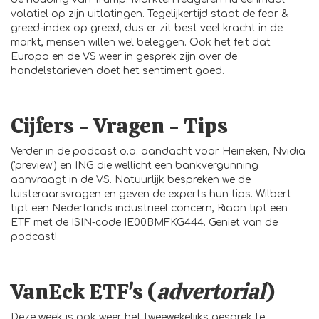
volatiel op zijn uitlatingen. Tegelijkertijd staat de fear &
greed-index op greed, dus er zit best veel kracht in de
markt, mensen willen wel beleggen. Ook het feit dat
Europa en de VS weer in gesprek zijn over de
handelstarieven doet het sentiment goed.
Cijfers - Vragen - Tips
Verder in de podcast o.a. aandacht voor Heineken, Nvidia
('preview') en ING die wellicht een bankvergunning
aanvraagt in de VS. Natuurlijk bespreken we de
luisteraarsvragen en geven de experts hun tips. Wilbert
tipt een Nederlands industrieel concern, Riaan tipt een
ETF met de ISIN-code IE00BMFKG444. Geniet van de
podcast!
VanEck ETF's (
advertorial
)
Deze week is ook weer het tweewekelijks gesprek te