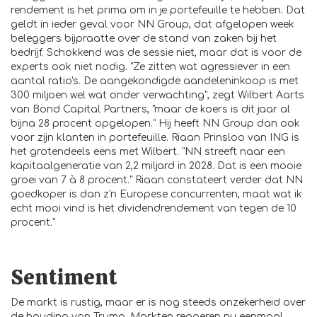
rendement is het prima om in je portefeuille te hebben. Dat
geldt in ieder geval voor NN Group, dat afgelopen week
beleggers bijpraatte over de stand van zaken bij het
bedrijf. Schokkend was de sessie niet, maar dat is voor de
experts ook niet nodig. "Ze zitten wat agressiever in een
aantal ratio's. De aangekondigde aandeleninkoop is met
300 miljoen wel wat onder verwachting", zegt Wilbert Aarts
van Bond Capital Partners, "maar de koers is dit jaar al
bijna 28 procent opgelopen." Hij heeft NN Group dan ook
voor zijn klanten in portefeuille. Riaan Prinsloo van ING is
het grotendeels eens met Wilbert. "NN streeft naar een
kapitaalgeneratie van 2,2 miljard in 2028. Dat is een mooie
groei van 7 à 8 procent." Riaan constateert verder dat NN
goedkoper is dan z'n Europese concurrenten, maat wat ik
echt mooi vind is het dividendrendement van tegen de 10
procent."
Sentiment
De markt is rustig, maar er is nog steeds onzekerheid over
de houding van Trump. Markten reageren nu eenmaal