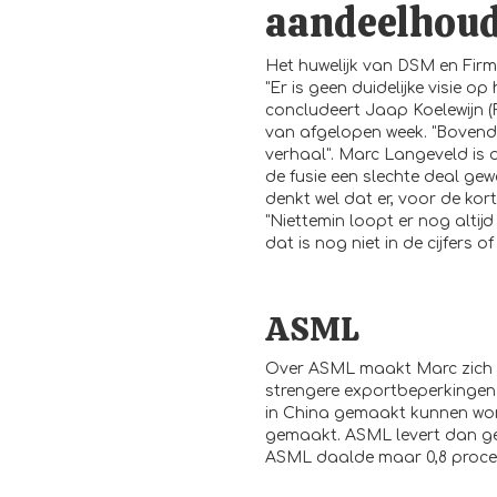
aandeelhou
Het huwelijk van DSM en Firm
"Er is geen duidelijke visie 
concludeert Jaap Koelewijn (
van afgelopen week. "Bovendi
verhaal". Marc Langeveld is o
de fusie een slechte deal g
denkt wel dat er, voor de ko
"Niettemin loopt er nog altij
dat is nog niet in de cijfers o
ASML
Over ASML maakt Marc zich ee
strengere exportbeperkingen 
in China gemaakt kunnen word
gemaakt. ASML levert dan ge
ASML daalde maar 0,8 procen