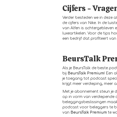
Cijfers - Vrage
Verder besteden we in deze 
de cijfers van Nike. In de lu
van Alfen is achtergebleven e
luxeartikelen. Voor de tips h
een bedrijf dat profiteert van
BeursTalk Pr
Als je BeursTalk de beste pod
bij
BeursTalk Premium
! Een 
je toegang tot podcast speci
krijgt meer verdieping, meer 
Met je
abonnement
steun je 
op in vorm van verdiepende 
beleggingsbeslissingen maakt
podcast voor beleggers te bl
van
BeursTalk Premium
te w