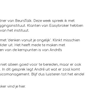
tner van BeursTalk. Deze week spreek ik met
ggingsinstituut. Klanten van Easybroker hebben
van het instituut.
met 'denken vanuit je ongelijk'. Klinkt misschien
helder uit. Het heeft mede te maken met
en van de kernpunten is van André's
 niet alleen goed voor te bereiden, maar er ook
n. In dit gesprek legt André uit wat er zoal komt
sicomanagement. Blijf dus luisteren tot het einde!
ker vind je
hier
.