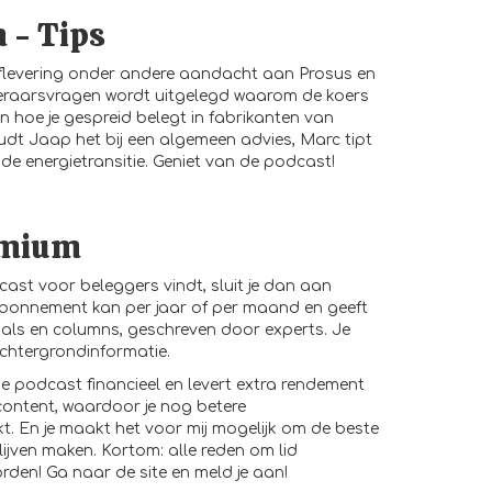
n - Tips
aflevering onder andere aandacht aan Prosus en
isteraarsvragen wordt uitgelegd waarom de koers
n hoe je gespreid belegt in fabrikanten van
oudt Jaap het bij een algemeen advies, Marc tipt
 de energietransitie. Geniet van de podcast!
emium
cast voor beleggers vindt, sluit je dan aan
abonnement kan per jaar of per maand en geeft
als en columns, geschreven door experts. Je
achtergrondinformatie.
de podcast financieel en levert extra rendement
content, waardoor je nog betere
. En je maakt het voor mij mogelijk om de beste
ijven maken. Kortom: alle reden om lid
orden! Ga naar de
site
en meld je aan!