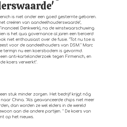
derswaarde'
enich is niet onder een goed gesternte geboren.
op het creëren van aandeelhouderswaarde",
Financieel Denkwerk), na de winstwaarschuwing
en is het qua governance al jaren een beroerd
ok niet enthousiast over de fusie. "Tot nu toe is
eweest voor de aandeelhouders van DSM." Marc
rte termijn nu een koersbodem is gevormd.
d een anti-kartelonderzoek tegen Firmenich, en
f de koers verwerkt".
n stuk minder zorgen. Het bedrijf krijgt nóg
naar China. "Als geavanceerde chips niet meer
en, dan worden ze wel elders in de wereld
woon aan die andere partijen. " De koers van
t op het nieuws.