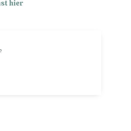
st hier
?