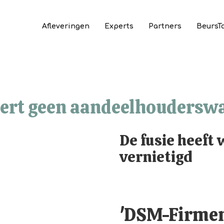
Afleveringen
Experts
Partners
BeursT
ert geen aandeelhoudersw
De fusie heeft
vernietigd
'DSM-Firmen