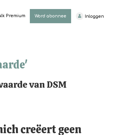
alk Premium
Word abonnee
Inloggen
aarde'
 waarde van DSM
ich creëert geen