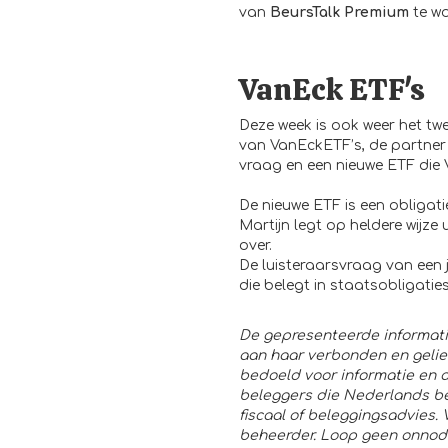
van
BeursTalk Premium
te w
VanEck ETF's
Deze week is ook weer het tw
van
VanEckETF’s
, de partne
vraag en een nieuwe ETF die
De nieuwe ETF is een obligati
Martijn legt op heldere wijze u
over.
De luisteraarsvraag van een
die belegt in staatsobligatie
De gepresenteerde informat
aan haar verbonden en geliee
bedoeld voor informatie en 
beleggers die Nederlands bel
fiscaal of beleggingsadvies.
beheerder. Loop geen onnodig