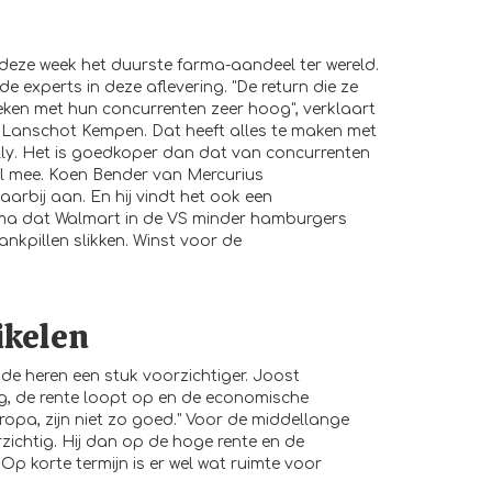
ds deze week het duurste farma-aandeel ter wereld.
de experts in deze aflevering. "De return die ze
eken met hun concurrenten zeer hoog", verklaart
Lanschot Kempen. Dat heeft alles te maken met
illy. Het is goedkoper dan dat van concurrenten
l mee. Koen Bender van Mercurius
arbij aan. En hij vindt het ook een
ima dat Walmart in de VS minder hamburgers
nkpillen slikken. Winst voor de
ikelen
de heren een stuk voorzichtiger. Joost
g, de rente loopt op en de economische
ropa, zijn niet zo goed." Voor de middellange
zichtig. Hij dan op de hoge rente en de
 Op korte termijn is er wel wat ruimte voor