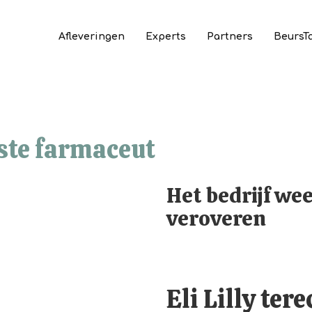
Afleveringen
Experts
Partners
BeursT
rste farmaceut
Het bedrijf we
veroveren
Eli Lilly ter