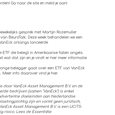
orden! Ga naar de
site
en meld je aan!
eewekelijks gesprek met Martijn Rozemuller
r van BeursTalk. Deze week behandelen we een
 VanEck onlangs lanceerde
e-ETF die belegt in Amerikaanse fallen angels.
it wat dat zijn en je vindt er
hier
meer informatie
 jonge belegger gaat over een ETF van VanEck
s. Meer info daarover vind je
hier
.
ie door VanEck Asset Management B.V. en de
rde bedrijven (samen "VanEck") is enkel
advertentie doeleinden aan Nederlandse
astingplichtig zijn en vormt geen juridisch,
 VanEck Asset Management B.V. is een UCITS-
 risico. Lees de Essentiële