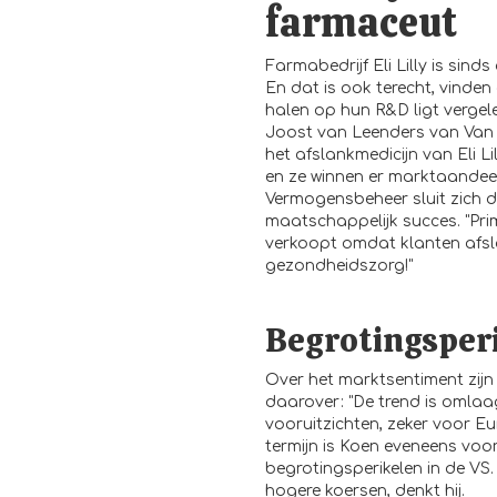
farmaceut
Farmabedrijf Eli Lilly is sin
En dat is ook terecht, vinden 
halen op hun R&D ligt vergel
Joost van Leenders van Van 
het afslankmedicijn van Eli L
en ze winnen er marktaandee
Vermogensbeheer sluit zich da
maatschappelijk succes. "Pr
verkoopt omdat klanten afsla
gezondheidszorg!"
Begrotingsper
Over het marktsentiment zijn 
daarover: "De trend is omlaa
vooruitzichten, zeker voor Eu
termijn is Koen eveneens voor
begrotingsperikelen in de VS.
hogere koersen, denkt hij.