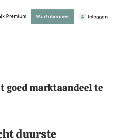
alk Premium
Word abonnee
Inloggen
et goed marktaandeel te
echt duurste