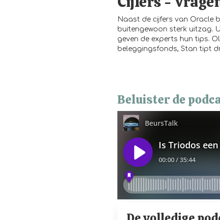
Cijfers - Vrage
Naast de cijfers van Oracle 
buitengewoon sterk uitzag. 
geven de experts hun tips. O
beleggingsfonds, Stan tipt d
Beluister de podca
De volledige pod