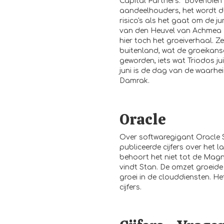
Capital Partners. "Bovendien 
aandeelhouders, het wordt du
risico's als het gaat om de j
van den Heuvel van Achmea In
hier toch het groeiverhaal. Ze
buitenland, wat de groeikan
geworden, iets wat Triodos ju
juni is de dag van de waarheid
Damrak.
Oracle
Over softwaregigant Oracle S
publiceerde cijfers over het l
behoort het niet tot de Magni
vindt Stan. De omzet groeide
groei in de clouddiensten. He
cijfers.