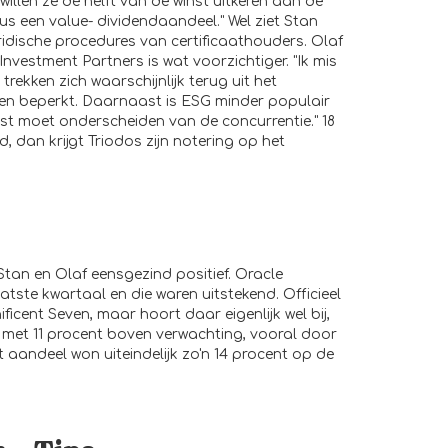
willen ze de helft van de winst uitkeren aan de
s een value- dividendaandeel." Wel ziet Stan
uridische procedures van certificaathouders. Olaf
vestment Partners is wat voorzichtiger. "Ik mis
 trekken zich waarschijnlijk terug uit het
sen beperkt. Daarnaast is ESG minder populair
ist moet onderscheiden van de concurrentie." 18
, dan krijgt Triodos zijn notering op het
tan en Olaf eensgezind positief. Oracle
aatste kwartaal en die waren uitstekend. Officieel
ficent Seven, maar hoort daar eigenlijk wel bij,
 met 11 procent boven verwachting, vooral door
t aandeel won uiteindelijk zo'n 14 procent op de