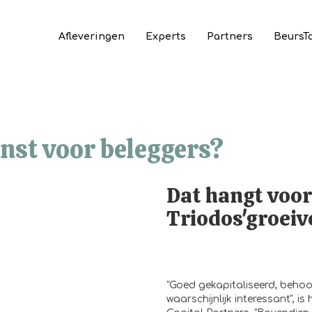
Afleveringen
Experts
Partners
BeursT
nst voor beleggers?
Dat hangt voor
Triodos'groeiv
"Goed gekapitaliseerd, behoo
waarschijnlijk interessant", 