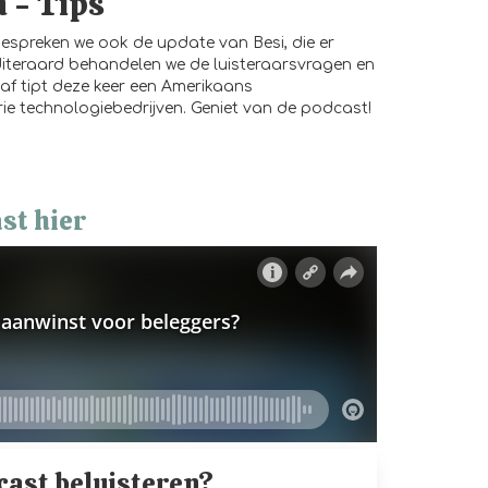
n - Tips
bespreken we ook de update van Besi, die er
Uiteraard behandelen we de luisteraarsvragen en
laf tipt deze keer een Amerikaans
rie technologiebedrijven. Geniet van de podcast!
st hier
cast beluisteren?