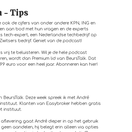
n - Tips
 ook de cijfers van onder andere KPN, ING en
men aan bod met hun vragen en de experts
ls tech-expert, een Nederlandse techbedrijf op
witsers bedrijf. Geniet van de podcast!
s vrij te beluisteren. Wil je de hele podcast
oren, wordt dan Premium lid van BeursTalk. Dat
 99 euro voor een heel jaar. Abonneren kan
hier
!
n BeursTalk. Deze week spreek ik met André
nstituut. Klanten van Easybroker hebben gratis
 instituut.
 aflevering gaat André dieper in op het gebruik
geen aandelen, hij belegt erin alleen via opties