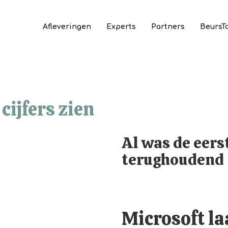
Afleveringen
Experts
Partners
BeursT
cijfers zien
Al was de eers
terughoudend
Microsoft laa