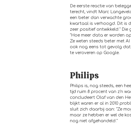
De eerste reactie van belegge
terecht, vindt Marc Langeveld
een beter dan verwachte groe
kwartaal is verhoogd. Dit is 
zeer positief ontwikkeld." Die
"Hoe meer data er worden op
Ze weten steeds beter met AI 
ook nog eens tot gevolg dat 
te veroveren op Google.
Philips
Philips is, nog steeds, een he
tijd ruim 8 procent van z'n waa
concludeert Olaf van den H
blijkt waren er al in 2010 pro
sluit zich daarbij aan: "Ze 
maar ze hebben er wel de kos
nog niet afgehandeld."