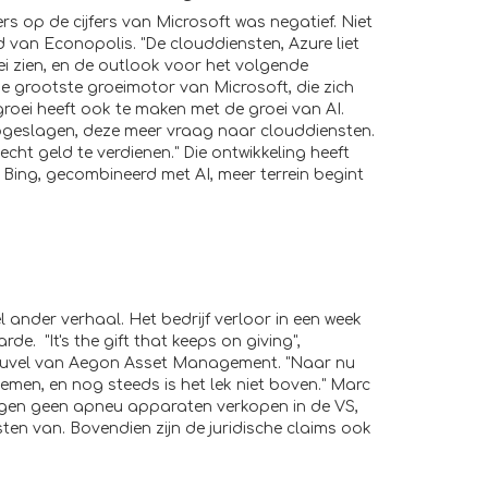
rs op de cijfers van Microsoft was negatief. Niet
 van Econopolis. "De clouddiensten, Azure liet
i zien, en de outlook voor het volgende
de grootste groeimotor van Microsoft, die zich
 groei heeft ook te maken met de groei van AI.
geslagen, deze meer vraag naar clouddiensten.
echt geld te verdienen." Die ontwikkeling heeft
Bing, gecombineerd met AI, meer terrein begint
el ander verhaal. Het bedrijf verloor in een week
rde. "It's the gift that keeps on giving",
euvel van Aegon Asset Management. "Naar nu
blemen, en nog steeds is het lek niet boven." Marc
mogen geen apneu apparaten verkopen in de VS,
ten van. Bovendien zijn de juridische claims ook