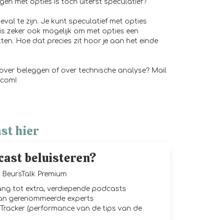
en met opties is toch uiterst speculatief?
val te zijn. Je kunt speculatief met opties
 is zeker ook mogelijk om met opties een
tten. Hoe dat precies zit hoor je aan het einde
 over beleggen of over technische analyse? Mail
.com!
st hier
cast beluisteren?
BeursTalk Premium
gang tot extra, verdiepende podcasts
van gerenommeerde experts
Tracker (performance van de tips van de