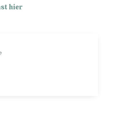
st hier
?