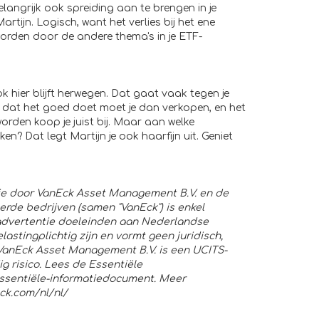
elangrijk ook spreiding aan te brengen in je
rtijn. Logisch, want het verlies bij het ene
den door de andere thema's in je ETF-
ok hier blijft herwegen. Dat gaat vaak tegen je
a dat het goed doet moet je dan verkopen, en het
rden koop je juist bij. Maar aan welke
n? Dat legt Martijn je ook haarfijn uit. Geniet
ie door VanEck Asset Management B.V. en de
rde bedrijven (samen "VanEck") is enkel
advertentie doeleinden aan Nederlandse
astingplichtig zijn en vormt geen juridisch,
 VanEck Asset Management B.V. is een UCITS-
 risico. Lees de Essentiële
Essentiële-informatiedocument. Meer
ck.com/nl/nl/