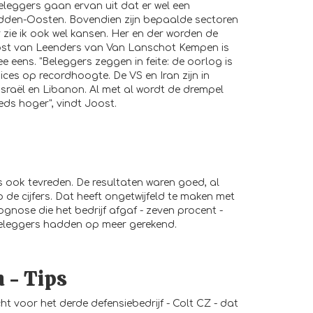
eleggers gaan ervan uit dat er wel een
dden-Oosten. Bovendien zijn bepaalde sectoren
ie ik ook wel kansen. Her en der worden de
ost van Leenders van Van Lanschot Kempen is
ee eens. "Beleggers zeggen in feite: de oorlog is
dices op recordhoogte. De VS en Iran zijn in
Israël en Libanon. Al met al wordt de drempel
ds hoger", vindt Joost.
ts ook tevreden. De resultaten waren goed, al
p de cijfers. Dat heeft ongetwijfeld te maken met
ognose die het bedrijf afgaf - zeven procent -
eleggers hadden op meer gerekend.
n - Tips
t voor het derde defensiebedrijf - Colt CZ - dat