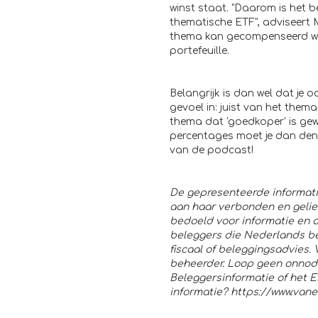
winst staat. "Daarom is het b
thematische ETF", adviseert Ma
thema kan gecompenseerd wor
portefeuille.
Belangrijk is dan wel dat je o
gevoel in: juist van het them
thema dat 'goedkoper' is gewo
percentages moet je dan denke
van de podcast!
De gepresenteerde informat
aan haar verbonden en geliee
bedoeld voor informatie en 
beleggers die Nederlands bel
fiscaal of beleggingsadvies.
beheerder. Loop geen onnodig
Beleggersinformatie of het 
informatie? https://www.vane