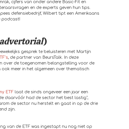
mrak, cijfers van onder andere Basic-Fit en
teraarsvragen en de experts geven hun tips.
pees defensiebedrijf, Wilbert tipt een Amerikaans
e podcast!
advertorial
)
ewekelijks gesprek te beluisteren met Martijn
TF’s
, de partner van BeursTalk. In deze
ijn over de toegenomen belangstelling voor de
 ook meer in het algemeen over thematisch
my ETF
laat de sinds ongeveer een jaar een
ode daarvóór had de sector het best lastig",
waarom de sector nu herstelt en gaat in op de drie
nd zijn.
cering van de ETF was ingestapt nu nog niet op