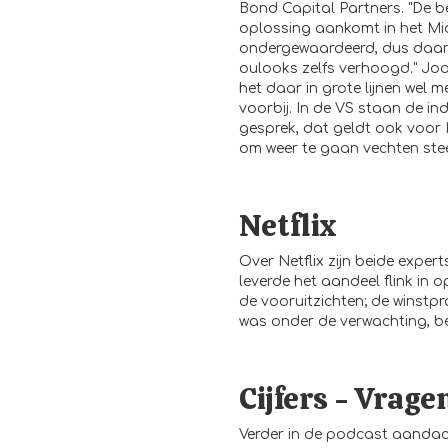
Bond Capital Partners. "De b
oplossing aankomt in het Mi
ondergewaardeerd, dus daar z
oulooks zelfs verhoogd." Jo
het daar in grote lijnen wel m
voorbij. In de VS staan de in
gesprek, dat geldt ook voor 
om weer te gaan vechten stee
Netflix
Over Netflix zijn beide exper
leverde het aandeel flink in o
de vooruitzichten; de winstpr
was onder de verwachting, b
Cijfers - Vrage
Verder in de podcast aandach