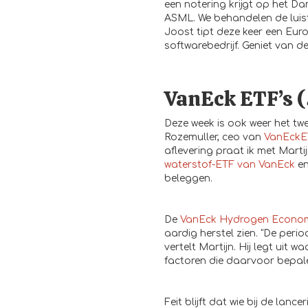
een notering krijgt op het Da
ASML. We behandelen de luis
Joost tipt deze keer een Euro
softwarebedrijf. Geniet van d
VanEck ETF’s (
Deze week is ook weer het twe
Rozemuller, ceo van
VanEckE
aflevering praat ik met Mart
waterstof-ETF van VanEck
en
beleggen.
De
VanEck Hydrogen Econo
aardig herstel zien. "De peri
vertelt Martijn. Hij legt uit 
factoren die daarvoor bepale
Feit blijft dat wie bij de lan