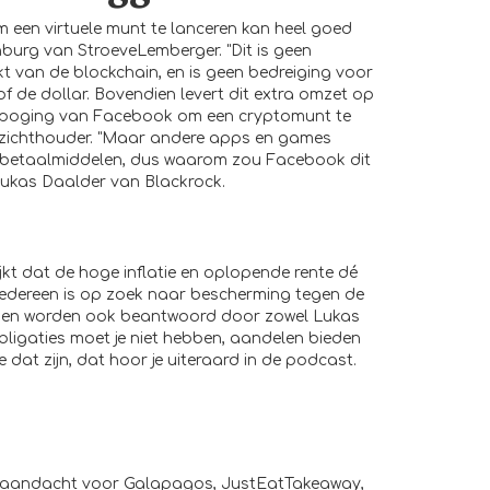
een virtuele munt te lanceren kan heel goed
burg van StroeveLemberger. "Dit is geen
 van de blockchain, en is geen bedreiging voor
of de dollar. Bovendien levert dit extra omzet op
ere poging van Facebook om een cryptomunt te
oezichthouder. "Maar andere apps en games
le betaalmiddelen, dus waarom zou Facebook dit
 Lukas Daalder van Blackrock.
ijkt dat de hoge inflatie en oplopende rente dé
 Iedereen is op zoek naar bescherming tegen de
vragen worden ook beantwoord door zowel Lukas
 obligaties moet je niet hebben, aandelen bieden
 dat zijn, dat hoor je uiteraard in de podcast.
.a. aandacht voor Galapagos, JustEatTakeaway,