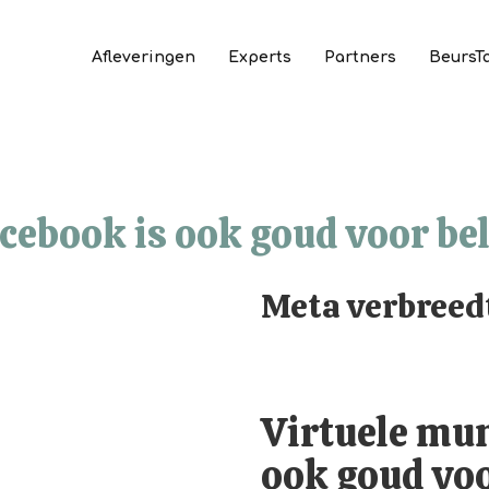
Afleveringen
Experts
Partners
BeursT
cebook is ook goud voor be
Meta verbreed
Virtuele mun
ook goud voo