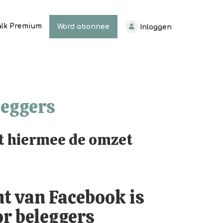
alk Premium
Word abonnee
Inloggen
leggers
t hiermee de omzet
t van Facebook is
r beleggers