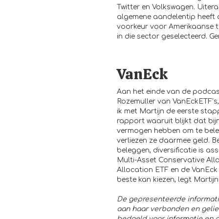
Twitter en Volkswagen. Uiteraa
algemene aandelentip heeft di
voorkeur voor Amerikaanse te
in die sector geselecteerd. Ge
VanEck
Aan het einde van de podcast
Rozemuller van VanEckETF’s,
ik met Martijn de eerste stap
rapport waaruit blijkt dat bi
vermogen hebben om te beleg
verliezen ze daarmee geld. Be
beleggen,
diversificatie
is ass
Multi-Asset Conservative All
Allocation ETF
en de
VanEck 
beste kan kiezen, legt Martijn
De gepresenteerde informat
aan haar verbonden en geliee
bedoeld voor informatie en 