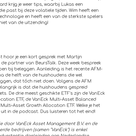
rd krijg je weer tips, waarbij Lukas een
e past bij deze volatiele tijden. Wim heeft een
chnologie en heeft een van de sterkste spelers
niet van de uitzending!
 hoor je een kort gesprek met Martijn
 de partner van BeursTalk. Deze week bespreek
pen bij beleggen. Aanleiding is het recente AFM-
jna de helft van de huishoudens die wel
gen, dat tóch niet doen. Volgens de AFM
langrijk is dat die huishoudens gespreid
ets. De drie meest geschikte ETF’s zijn de
VanEck
ocation ETF
, de
VanEck Multi-Asset Balanced
Multi-Asset Growth Allocation ETF
. Welke je het
 uit in de podcast. Dus luisteren tot het eind!
ie door VanEck Asset Management B.V. en de
rde bedrijven (samen "VanEck") is enkel
advertentie doeleinden aan Nederlandse