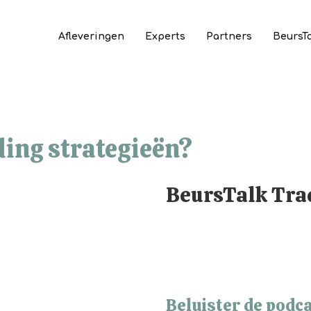
Afleveringen
Experts
Partners
BeursT
ding strategieën?
BeursTalk Trad
Beluister de podca