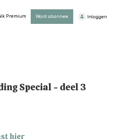
alk Premium
Word abonnee
Inloggen
ing Special - deel 3
st hier